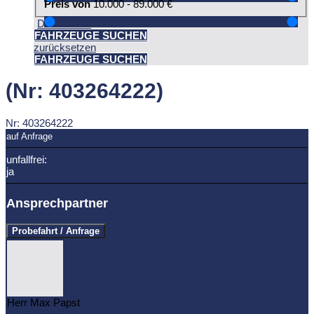
Preis von
10.000 - 89.000
€
Detailsuche
FAHRZEUGE SUCHEN
zurücksetzen
FAHRZEUGE SUCHEN
(Nr: 403264222)
Nr: 403264222
auf Anfrage
unfallfrei:
ja
Ansprechpartner
Probefahrt / Anfrage
Herr Max Papst